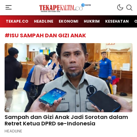
Jendela Informasi Kita
TEKAPE KALTIM
TEKAPE.CO
HEADLINE
EKONOMI
HUKRIM
KESEHATAN
#ISU SAMPAH DAN GIZI ANAK
Sampah dan Gizi Anak Jadi Sorotan dalam
Retret Ketua DPRD se-Indonesia
HEADLINE