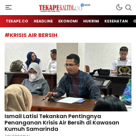
Jendela Informasi Kita
TEKAPE KALTIM
TEKAPE.CO
HEADLINE
EKONOMI
HUKRIM
KESEHATAN
#KRISIS AIR BERSIH
Ismail Latisi Tekankan Pentingnya
Penanganan Krisis Air Bersih di Kawasan
Kumuh Samarinda