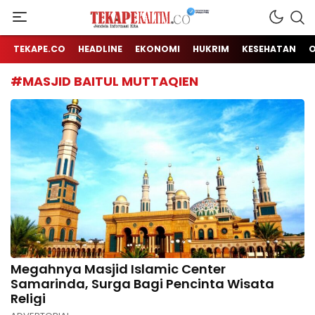
Jendela Informasi Kita
TEKAPE KALTIM
TEKAPE.CO
HEADLINE
EKONOMI
HUKRIM
KESEHATAN
#MASJID BAITUL MUTTAQIEN
Megahnya Masjid Islamic Center
Samarinda, Surga Bagi Pencinta Wisata
Religi