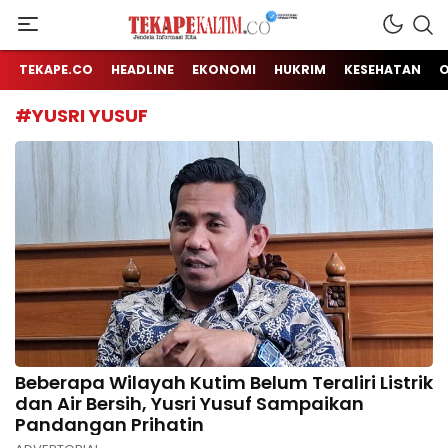
Jendela Informasi Kita
TEKAPE KALTIM
TEKAPE.CO
HEADLINE
EKONOMI
HUKRIM
KESEHATAN
#YUSRI YUSUF
Beberapa Wilayah Kutim Belum Teraliri Listrik
dan Air Bersih, Yusri Yusuf Sampaikan
Pandangan Prihatin