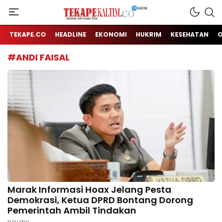
Jendela Informasi Kita
TEKAPE KALTIM
TEKAPE.CO
HEADLINE
EKONOMI
HUKRIM
KESEHATAN
#ANDI FAISAL
Marak Informasi Hoax Jelang Pesta
Demokrasi, Ketua DPRD Bontang Dorong
Pemerintah Ambil Tindakan