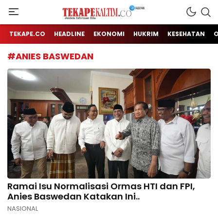
Jendela Informasi Kita
TEKAPE KALTIM
TEKAPE.CO
HEADLINE
EKONOMI
HUKRIM
KESEHATAN
#ANIES BASWEDAN
Ramai Isu Normalisasi Ormas HTI dan FPI,
Anies Baswedan Katakan Ini..
NASIONAL