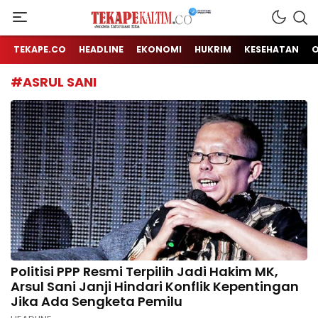
Jendela Informasi Kita
TEKAPE KALTIM
TEKAPE.CO
HEADLINE
EKONOMI
HUKRIM
KESEHATAN
#ASRUL SANI
Politisi PPP Resmi Terpilih Jadi Hakim MK,
Arsul Sani Janji Hindari Konflik Kepentingan
Jika Ada Sengketa Pemilu