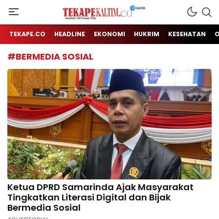
Jendela Informasi Kita
TEKAPE KALTIM
TEKAPE.CO
HEADLINE
EKONOMI
HUKRIM
KESEHATAN
#BERMEDIA SOSIAL
Ketua DPRD Samarinda Ajak Masyarakat
Tingkatkan Literasi Digital dan Bijak
Bermedia Sosial