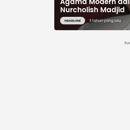
Agama Modern dal
Nurcholish Madjid
3 tahun yang lalu
HEADLINE
Su