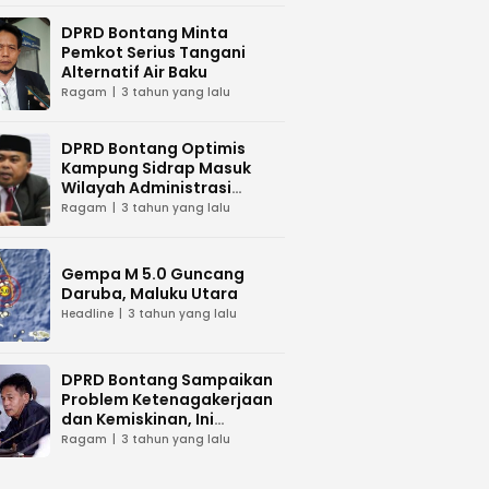
DPRD Bontang Minta
Pemkot Serius Tangani
Alternatif Air Baku
Ragam
3 tahun yang lalu
DPRD Bontang Optimis
Kampung Sidrap Masuk
Wilayah Administrasi
Bontang
Ragam
3 tahun yang lalu
Gempa M 5.0 Guncang
Daruba, Maluku Utara
Headline
3 tahun yang lalu
DPRD Bontang Sampaikan
Problem Ketenagakerjaan
dan Kemiskinan, Ini
Tanggapan Wawali Kota
Ragam
3 tahun yang lalu