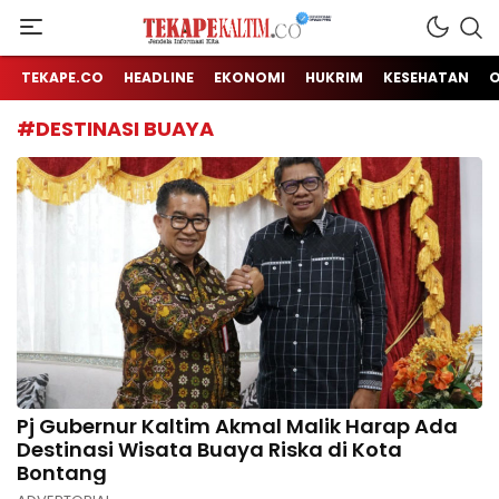
Jendela Informasi Kita
TEKAPE KALTIM
TEKAPE.CO
HEADLINE
EKONOMI
HUKRIM
KESEHATAN
#DESTINASI BUAYA
Pj Gubernur Kaltim Akmal Malik Harap Ada
Destinasi Wisata Buaya Riska di Kota
Bontang