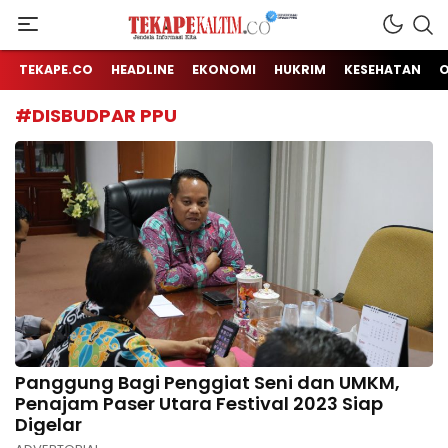
Jendela Informasi Kita
TEKAPE KALTIM
TEKAPE.CO
HEADLINE
EKONOMI
HUKRIM
KESEHATAN
#DISBUDPAR PPU
Panggung Bagi Penggiat Seni dan UMKM,
Penajam Paser Utara Festival 2023 Siap
Digelar