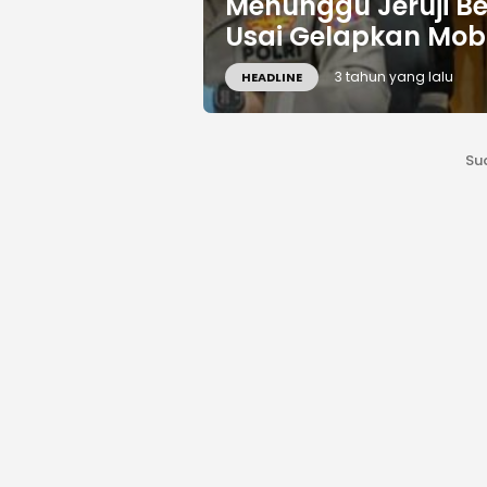
Menunggu Jeruji Besi
Usai Gelapkan Mobi
3 tahun yang lalu
HEADLINE
Su