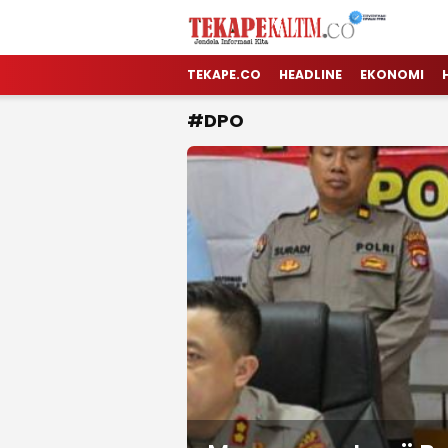
TEKAPE KALTIM
Jendela Informasi Kita
TEKAPE.CO
HEADLINE
EKONOMI
#DPO