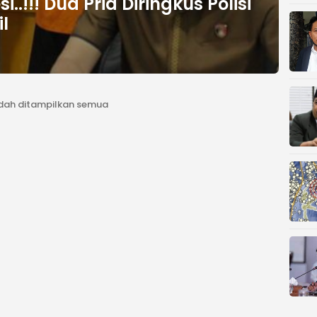
..!!! Dua Pria Diringkus Polisi
l
dah ditampilkan semua