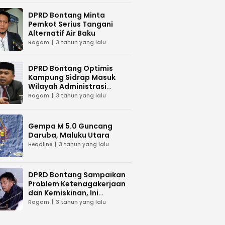
DPRD Bontang Minta
Pemkot Serius Tangani
Alternatif Air Baku
Ragam
3 tahun yang lalu
DPRD Bontang Optimis
Kampung Sidrap Masuk
Wilayah Administrasi
Bontang
Ragam
3 tahun yang lalu
Gempa M 5.0 Guncang
Daruba, Maluku Utara
Headline
3 tahun yang lalu
DPRD Bontang Sampaikan
Problem Ketenagakerjaan
dan Kemiskinan, Ini
Tanggapan Wawali Kota
Ragam
3 tahun yang lalu