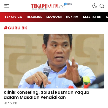
Jendela Informasi Kita
TEKAPE KALTIM
TEKAPE.CO
HEADLINE
EKONOMI
HUKRIM
KESEHATAN
#GURU BK
Klinik Konseling, Solusi Rusman Yaqub
dalam Masalah Pendidikan
HEADLINE