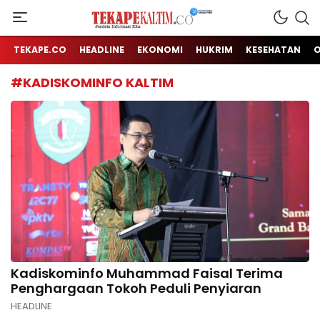
Jendela Informasi Kita
TEKAPE KALTIM
TEKAPE.CO
HEADLINE
EKONOMI
HUKRIM
KESEHATAN
#KADISKOMINFO KALTIM
Kadiskominfo Muhammad Faisal Terima
Penghargaan Tokoh Peduli Penyiaran
HEADLINE