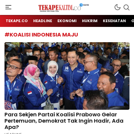
Jendela Informasi Kita
TEKAPE KALTIM
TEKAPE.CO
HEADLINE
EKONOMI
HUKRIM
KESEHATAN
#KOALISI INDONESIA MAJU
Para Sekjen Partai Koalisi Prabowo Gelar
Pertemuan, Demokrat Tak Ingin Hadir, Ada
Apa?