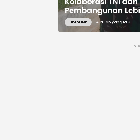
Kolaborasi TNI da
Pembangunan Lebi
4 bulan yang lalu
HEADLINE
Su