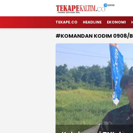
TEKAPE KALTIM
Jendela Informasi Kita
TEKAPE.CO
HEADLINE
EKONOMI
#KOMANDAN KODIM 0908/B