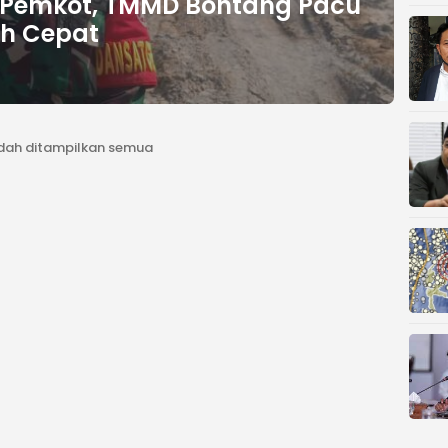
n Pemkot, TMMD Bontang Pacu
h Cepat
dah ditampilkan semua