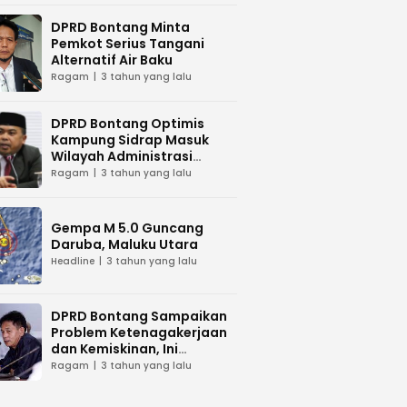
DPRD Bontang Minta
Pemkot Serius Tangani
Alternatif Air Baku
Ragam
3 tahun yang lalu
DPRD Bontang Optimis
Kampung Sidrap Masuk
Wilayah Administrasi
Bontang
Ragam
3 tahun yang lalu
Gempa M 5.0 Guncang
Daruba, Maluku Utara
Headline
3 tahun yang lalu
DPRD Bontang Sampaikan
Problem Ketenagakerjaan
dan Kemiskinan, Ini
Tanggapan Wawali Kota
Ragam
3 tahun yang lalu