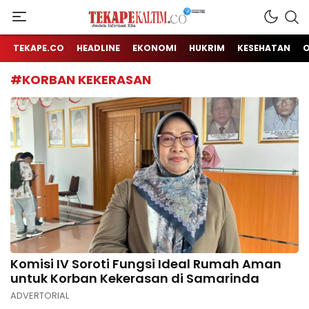
Jendela Informasi Kita
TEKAPE KALTIM
TEKAPE.CO
HEADLINE
EKONOMI
HUKRIM
KESEHATAN
#KORBAN KEKERASAN
Komisi IV Soroti Fungsi Ideal Rumah Aman
untuk Korban Kekerasan di Samarinda
ADVERTORIAL