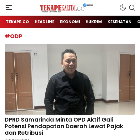
Jendela Informasi Kita
TEKAPE KALTIM
TEKAPE.CO
HEADLINE
EKONOMI
HUKRIM
KESEHATAN
#ODP
DPRD Samarinda Minta OPD Aktif Gali
Potensi Pendapatan Daerah Lewat Pajak
dan Retribusi