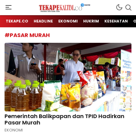
Jendela Informasi Kita
TEKAPE KALTIM
TEKAPE.CO
HEADLINE
EKONOMI
HUKRIM
KESEHATAN
#PASAR MURAH
Pemerintah Balikpapan dan TPID Hadirkan
Pasar Murah
EKONOMI