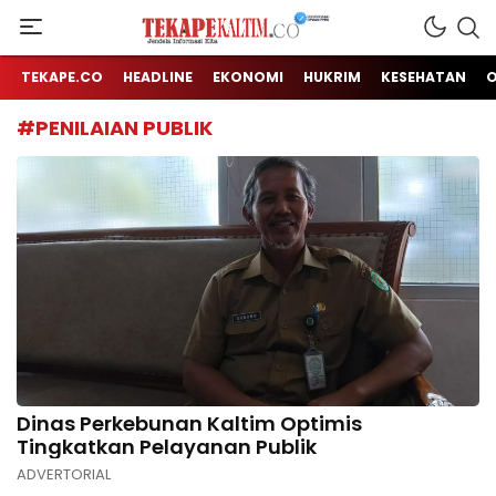
Jendela Informasi Kita
TEKAPE KALTIM
TEKAPE.CO
HEADLINE
EKONOMI
HUKRIM
KESEHATAN
#PENILAIAN PUBLIK
Dinas Perkebunan Kaltim Optimis
Tingkatkan Pelayanan Publik
ADVERTORIAL