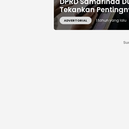
DPRD Samarinda D
Tekankan Pentingn
1 tahun yang lalu
ADVERTORIAL
Su