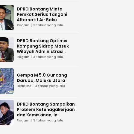
DPRD Bontang Minta
Pemkot Serius Tangani
Alternatif Air Baku
Ragam
3 tahun yang lalu
DPRD Bontang Optimis
Kampung Sidrap Masuk
Wilayah Administrasi
Bontang
Ragam
3 tahun yang lalu
Gempa M 5.0 Guncang
Daruba, Maluku Utara
Headline
3 tahun yang lalu
DPRD Bontang Sampaikan
Problem Ketenagakerjaan
dan Kemiskinan, Ini
Tanggapan Wawali Kota
Ragam
3 tahun yang lalu