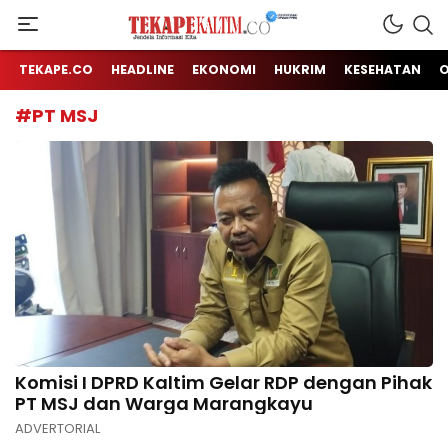
Jendela Informasi Kita
TEKAPE KALTIM
TEKAPE.CO
HEADLINE
EKONOMI
HUKRIM
KESEHATAN
#PT MSJ
Komisi I DPRD Kaltim Gelar RDP dengan Pihak
PT MSJ dan Warga Marangkayu
ADVERTORIAL