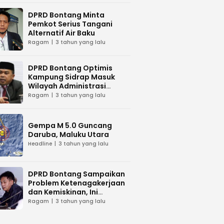
DPRD Bontang Minta
Pemkot Serius Tangani
Alternatif Air Baku
Ragam
3 tahun yang lalu
DPRD Bontang Optimis
Kampung Sidrap Masuk
Wilayah Administrasi
Bontang
Ragam
3 tahun yang lalu
Gempa M 5.0 Guncang
Daruba, Maluku Utara
Headline
3 tahun yang lalu
DPRD Bontang Sampaikan
Problem Ketenagakerjaan
dan Kemiskinan, Ini
Tanggapan Wawali Kota
Ragam
3 tahun yang lalu