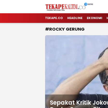
TEKAPE KALTIM
Jendela Informasi Kita
TEKAPE.CO
HEADLINE
EKONOMI
#ROCKY GERUNG
Sepakat Kritik Joko