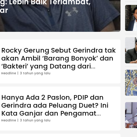
g: Lebih Baik Terlambat,
ar
Rocky Gerung Sebut Gerindra tak
akan Ambil ‘Barang Bonyok’ dan
‘Bakteri’ yang Datang dari
Dampak Putusan MK
Headline
3 tahun yang lalu
Hanya Ada 2 Paslon, PDIP dan
Gerindra ada Peluang Duet? Ini
Kata Ganjar dan Pengamat
Politik Rocky Gerung
Headline
3 tahun yang lalu