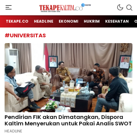
Jendela Informasi Kita
TEKAPE KALTIM
TEKAPE.CO
HEADLINE
EKONOMI
HUKRIM
KESEHATAN
#UNIVERSITAS
Pendirian FIK akan Dimatangkan, Dispora
Kaltim Menyerukan untuk Pakai Analis SWOT
HEADLINE