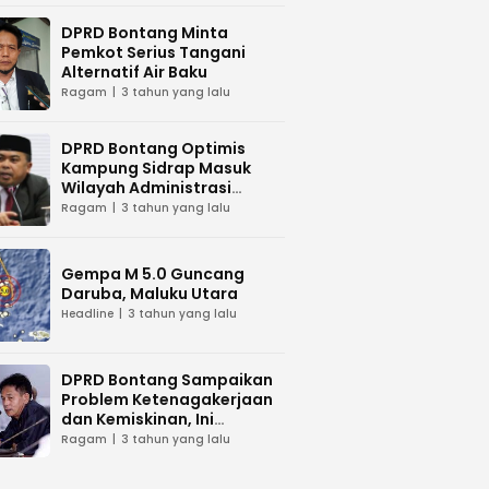
DPRD Bontang Minta
Pemkot Serius Tangani
Alternatif Air Baku
Ragam
3 tahun yang lalu
DPRD Bontang Optimis
Kampung Sidrap Masuk
Wilayah Administrasi
Bontang
Ragam
3 tahun yang lalu
Gempa M 5.0 Guncang
Daruba, Maluku Utara
Headline
3 tahun yang lalu
DPRD Bontang Sampaikan
Problem Ketenagakerjaan
dan Kemiskinan, Ini
Tanggapan Wawali Kota
Ragam
3 tahun yang lalu