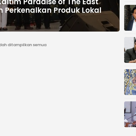
altim Paradise of The East
Perkenalkan Produk Lokal
dah ditampilkan semua