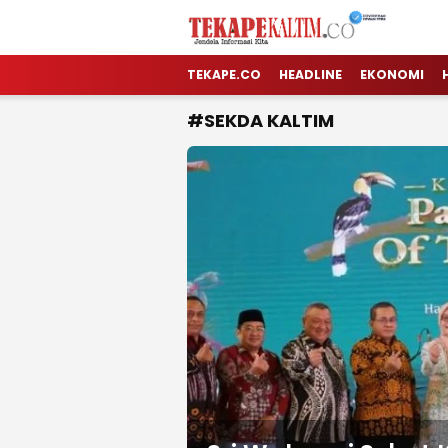
TEKAPE KALTIM
Jendela Informasi Kita
TEKAPE.CO
HEADLINE
EKONOMI
#SEKDA KALTIM