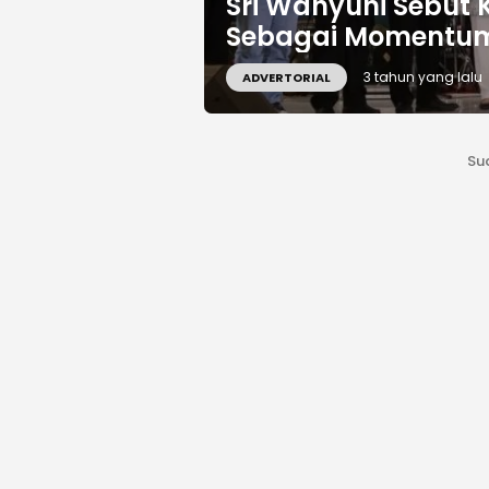
Sri Wahyuni Sebut K
Sebagai Momentum 
3 tahun yang lalu
ADVERTORIAL
Su