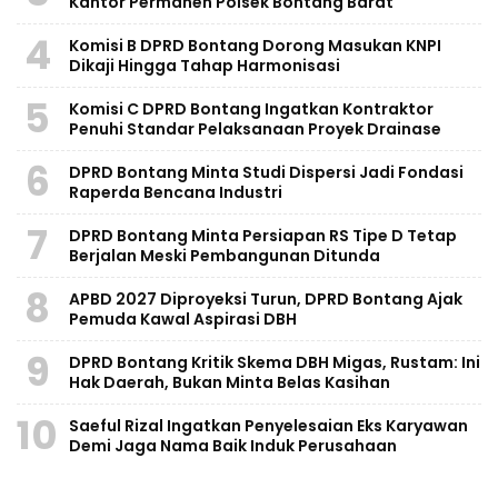
Kantor Permanen Polsek Bontang Barat
4
Komisi B DPRD Bontang Dorong Masukan KNPI
Dikaji Hingga Tahap Harmonisasi
5
Komisi C DPRD Bontang Ingatkan Kontraktor
Penuhi Standar Pelaksanaan Proyek Drainase
6
DPRD Bontang Minta Studi Dispersi Jadi Fondasi
Raperda Bencana Industri
7
DPRD Bontang Minta Persiapan RS Tipe D Tetap
Berjalan Meski Pembangunan Ditunda
8
APBD 2027 Diproyeksi Turun, DPRD Bontang Ajak
Pemuda Kawal Aspirasi DBH
9
DPRD Bontang Kritik Skema DBH Migas, Rustam: Ini
Hak Daerah, Bukan Minta Belas Kasihan
10
Saeful Rizal Ingatkan Penyelesaian Eks Karyawan
Demi Jaga Nama Baik Induk Perusahaan