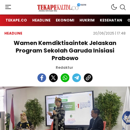
Jendela Informasi Kita
TEKAPE KALTIM
TEKAPE.CO
HEADLINE
EKONOMI
HUKRIM
KESEHATAN
HEADLINE
20/06/2025 | 17:48
Wamen Kemdiktisaintek Jelaskan
Program Sekolah Garuda Inisiasi
Prabowo
Redaktur