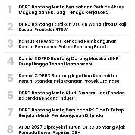
1
DPRD Bontang Minta Perusahaan Perluas Akses
Magang dan PKL bagi Tenaga Kerja Lokal
2
DPRD Bontang Pastikan Usulan Wana Tirta Dikaji
Sesuai Prosedur RTRW
3
Pansus RTRW Soroti Rencana Pembangunan
Kantor Permanen Polsek Bontang Barat
4
Komisi B DPRD Bontang Dorong Masukan KNPI
Dikaji Hingga Tahap Harmonisasi
5
Komisi C DPRD Bontang Ingatkan Kontraktor
Penuhi Standar Pelaksanaan Proyek Drainase
6
DPRD Bontang Minta Studi Dispersi Jadi Fondasi
Raperda Bencana Industri
7
DPRD Bontang Minta Persiapan RS Tipe D Tetap
Berjalan Meski Pembangunan Ditunda
8
APBD 2027 Diproyeksi Turun, DPRD Bontang Ajak
Pemuda Kawal Aspirasi DBH