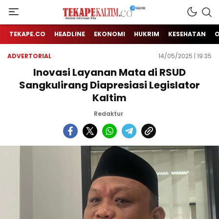
Jendela Informasi Kita
TEKAPE KALTIM
TEKAPE.CO
HEADLINE
EKONOMI
HUKRIM
KESEHATAN
ADVERTORIAL
14/05/2025 | 19:35
Inovasi Layanan Mata di RSUD
Sangkulirang Diapresiasi Legislator
Kaltim
Redaktur