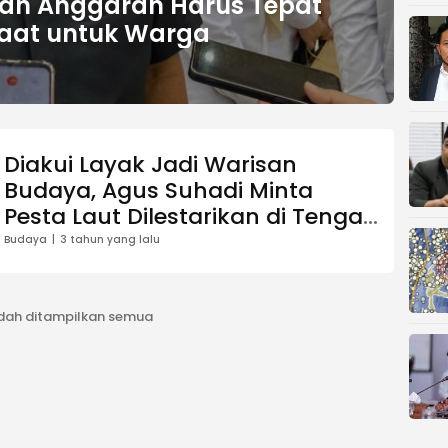
kan Anggaran Harus Tepat
aat untuk Warga
Diakui Layak Jadi Warisan
Budaya, Agus Suhadi Minta
Pesta Laut Dilestarikan di Tengah
Modernisasi
Budaya
3 tahun yang lalu
dah ditampilkan semua