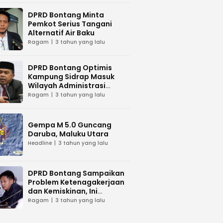
DPRD Bontang Minta
Pemkot Serius Tangani
Alternatif Air Baku
Ragam
3 tahun yang lalu
DPRD Bontang Optimis
Kampung Sidrap Masuk
Wilayah Administrasi
Bontang
Ragam
3 tahun yang lalu
Gempa M 5.0 Guncang
Daruba, Maluku Utara
Headline
3 tahun yang lalu
DPRD Bontang Sampaikan
Problem Ketenagakerjaan
dan Kemiskinan, Ini
Tanggapan Wawali Kota
Ragam
3 tahun yang lalu