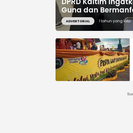
DPRD Kaltim Ingat
Guna dan Bermanf
1 tahun yang lalu
ADVERTORIAL
Su