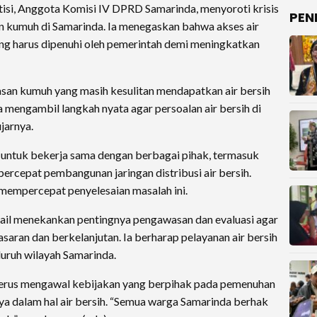
atisi, Anggota Komisi IV DPRD Samarinda, menyoroti krisis
PEN
n kumuh di Samarinda. Ia menegaskan bahwa akses air
ng harus dipenuhi oleh pemerintah demi meningkatkan
san kumuh yang masih kesulitan mendapatkan air bersih
a mengambil langkah nyata agar persoalan air bersih di
jarnya.
 untuk bekerja sama dengan berbagai pihak, termasuk
ercepat pembangunan jaringan distribusi air bersih.
 mempercepat penyelesaian masalah ini.
mail menekankan pentingnya pengawasan dan evaluasi agar
asaran dan berkelanjutan. Ia berharap pelayanan air bersih
luruh wilayah Samarinda.
rus mengawal kebijakan yang berpihak pada pemenuhan
a dalam hal air bersih. “Semua warga Samarinda berhak