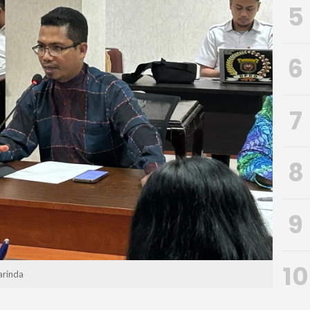
5
6
7
8
9
10
arinda