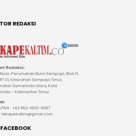
TOR REDAKSI
at Redaksi:
M Noor, Perumahan Bumi Sempaja, Blok FL
 RT 01, Kelurahan Sempaja Timur,
atan Samarinda Utara, Kota
inda – Kalimantan Timur.
ak:
/WA : +62 852-1825-9087
 : tekapekaltim@gmail.com
E FACEBOOK