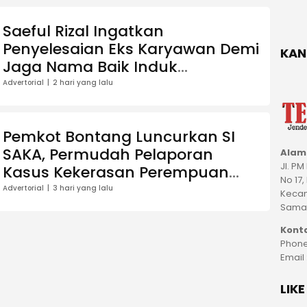
Saeful Rizal Ingatkan
Penyelesaian Eks Karyawan Demi
KAN
Jaga Nama Baik Induk
Perusahaan
Advertorial
2 hari yang lalu
Pemkot Bontang Luncurkan SI
SAKA, Permudah Pelaporan
Alam
Jl. P
Kasus Kekerasan Perempuan
No 17,
dan Anak
Advertorial
3 hari yang lalu
Kecam
Samar
Kont
Phone
Email
LIK