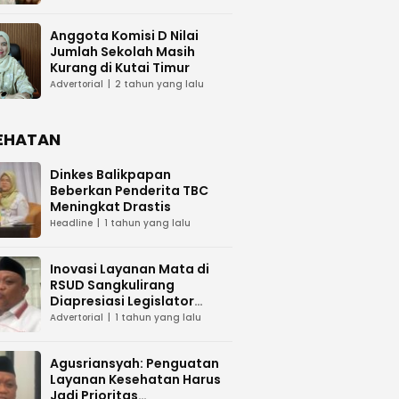
Anggota Komisi D Nilai
Jumlah Sekolah Masih
Kurang di Kutai Timur
Advertorial
2 tahun yang lalu
EHATAN
Dinkes Balikpapan
Beberkan Penderita TBC
Meningkat Drastis
Headline
1 tahun yang lalu
Inovasi Layanan Mata di
RSUD Sangkulirang
Diapresiasi Legislator
Kaltim
Advertorial
1 tahun yang lalu
Agusriansyah: Penguatan
Layanan Kesehatan Harus
Jadi Prioritas