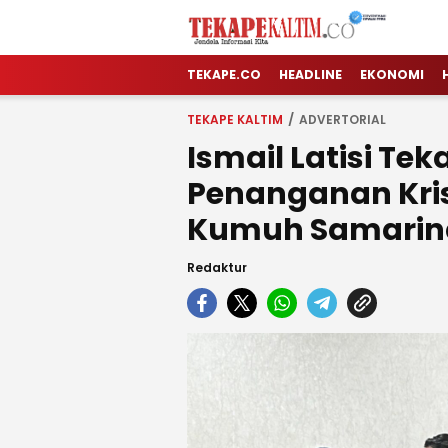
TEKAPE KALTIM
Jendela Informasi Kita
TEKAPE.CO
HEADLINE
EKONOMI
TEKAPE KALTIM
ADVERTORIAL
Ismail Latisi Te
Penanganan Krisi
Kumuh Samarin
Redaktur