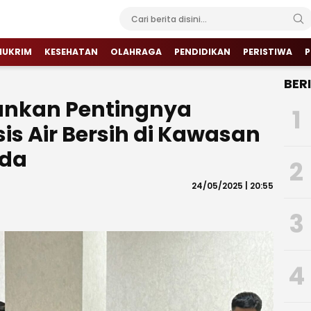
HUKRIM
KESEHATAN
OLAHRAGA
PENDIDIKAN
PERISTIWA
P
BER
kankan Pentingnya
1
s Air Bersih di Kawasan
da
2
24/05/2025 | 20:55
3
4