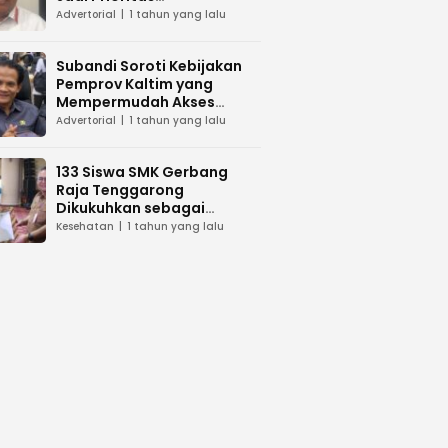
Pembangunan di Kaltim
Advertorial
1 tahun yang lalu
Subandi Soroti Kebijakan
Pemprov Kaltim yang
Mempermudah Akses
Layanan Kesehatan
Advertorial
1 tahun yang lalu
133 Siswa SMK Gerbang
Raja Tenggarong
Dikukuhkan sebagai
Asisten Tenaga Kesehatan
Kesehatan
1 tahun yang lalu