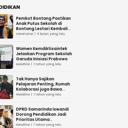
DIDIKAN
Pemkot Bontang Pastikan
Anak Putus Sekolah di
Bontang Lestari Kembali
Mengenyam Pendidikan
Advertorial
4 bulan yang lalu
Wamen Kemdiktisaintek
Jelaskan Program Sekolah
Garuda Inisiasi Prabowo
Headline
1 tahun yang lalu
Tak Hanya Sajikan
Pelajaran Penting, Rumah
Kolaborasi juga Bawa
Sembako ke Sekolah Alam
Headline
1 tahun yang lalu
Melawan
DPRD Samarinda Iswandi
Dorong Pendidikan Jadi
Prioritas Utama
Pemerintah
Headline
1 tahun yang lalu