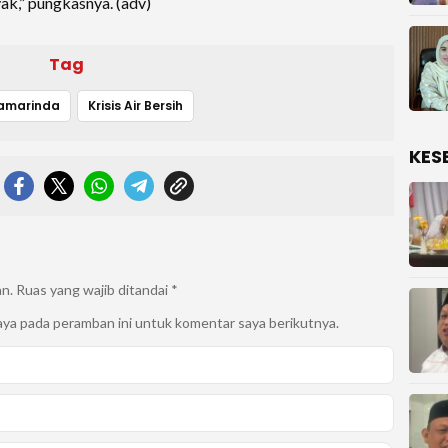
ak,” pungkasnya. (adv)
Tag
amarinda
Krisis Air Bersih
KES
an.
Ruas yang wajib ditandai
*
aya pada peramban ini untuk komentar saya berikutnya.