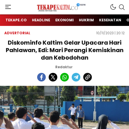
Jendela Informasi Kita
TEKAPE KALTIM
TEKAPE.CO
HEADLINE
EKONOMI
HUKRIM
KESEHATAN
ADVERTORIAL
10/11/2023 | 20:12
Diskominfo Kaltim Gelar Upacara Hari
Pahlawan, Edi: Mari Perangi Kemiskinan
dan Kebodohan
Redaktur