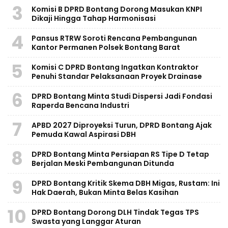
3
Komisi B DPRD Bontang Dorong Masukan KNPI
Dikaji Hingga Tahap Harmonisasi
4
Pansus RTRW Soroti Rencana Pembangunan
Kantor Permanen Polsek Bontang Barat
5
Komisi C DPRD Bontang Ingatkan Kontraktor
Penuhi Standar Pelaksanaan Proyek Drainase
6
DPRD Bontang Minta Studi Dispersi Jadi Fondasi
Raperda Bencana Industri
7
APBD 2027 Diproyeksi Turun, DPRD Bontang Ajak
Pemuda Kawal Aspirasi DBH
8
DPRD Bontang Minta Persiapan RS Tipe D Tetap
Berjalan Meski Pembangunan Ditunda
9
DPRD Bontang Kritik Skema DBH Migas, Rustam: Ini
Hak Daerah, Bukan Minta Belas Kasihan
10
DPRD Bontang Dorong DLH Tindak Tegas TPS
Swasta yang Langgar Aturan