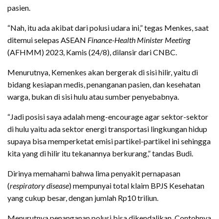
pasien.
“Nah, itu ada akibat dari polusi udara ini,” tegas Menkes, saat
ditemui selepas ASEAN
Finance-Health Minister Meeting
(AFHMM) 2023, Kamis (24/8), dilansir dari CNBC.
Menurutnya, Kemenkes akan bergerak di sisi hilir, yaitu di
bidang kesiapan medis, penanganan pasien, dan kesehatan
warga, bukan di sisi hulu atau sumber penyebabnya.
“Jadi posisi saya adalah meng-encourage agar sektor-sektor
di hulu yaitu ada sektor energi transportasi lingkungan hidup
supaya bisa memperketat emisi partikel-partikel ini sehingga
kita yang di hilir itu tekanannya berkurang,” tandas Budi.
Dirinya memahami bahwa lima penyakit pernapasan
(
respiratory disease
) mempunyai total klaim BPJS Kesehatan
yang cukup besar, dengan jumlah Rp10 triliun.
Menurutnya penanganan polusi bisa dikendalikan. Contohnya