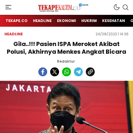
Jendela Informasi Kita
TEKAPE KALTIM
TEKAPE.CO
HEADLINE
EKONOMI
HUKRIM
KESEHATAN
HEADLINE
24/08/2023 | 14:36
Gila..!!! Pasien ISPA Meroket Akibat
Polusi, Akhirnya Menkes Angkat Bicara
Redaktur