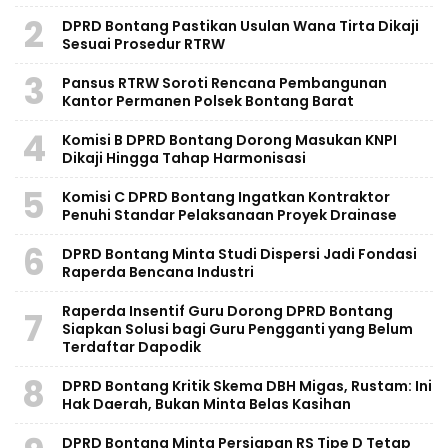
2
DPRD Bontang Pastikan Usulan Wana Tirta Dikaji
Sesuai Prosedur RTRW
3
Pansus RTRW Soroti Rencana Pembangunan
Kantor Permanen Polsek Bontang Barat
4
Komisi B DPRD Bontang Dorong Masukan KNPI
Dikaji Hingga Tahap Harmonisasi
5
Komisi C DPRD Bontang Ingatkan Kontraktor
Penuhi Standar Pelaksanaan Proyek Drainase
6
DPRD Bontang Minta Studi Dispersi Jadi Fondasi
Raperda Bencana Industri
Raperda Insentif Guru Dorong DPRD Bontang
7
Siapkan Solusi bagi Guru Pengganti yang Belum
Terdaftar Dapodik
8
DPRD Bontang Kritik Skema DBH Migas, Rustam: Ini
Hak Daerah, Bukan Minta Belas Kasihan
DPRD Bontang Minta Persiapan RS Tipe D Tetap