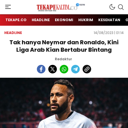
Jendela Informasi Kita
TEKAPE KALTIM
TEKAPE.CO
HEADLINE
EKONOMI
HUKRIM
KESEHATAN
HEADLINE
14/08/2023 | 01:14
Tak hanya Neymar dan Ronaldo, Kini
Liga Arab Kian Bertabur Bintang
Redaktur