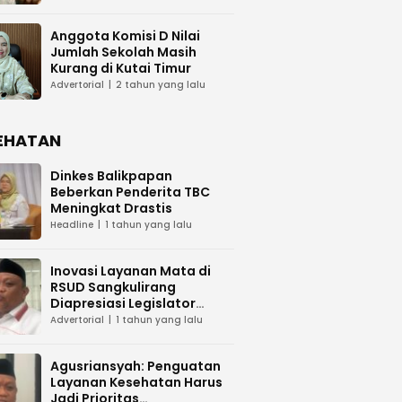
Anggota Komisi D Nilai
Jumlah Sekolah Masih
Kurang di Kutai Timur
Advertorial
2 tahun yang lalu
EHATAN
Dinkes Balikpapan
Beberkan Penderita TBC
Meningkat Drastis
Headline
1 tahun yang lalu
Inovasi Layanan Mata di
RSUD Sangkulirang
Diapresiasi Legislator
Kaltim
Advertorial
1 tahun yang lalu
Agusriansyah: Penguatan
Layanan Kesehatan Harus
Jadi Prioritas