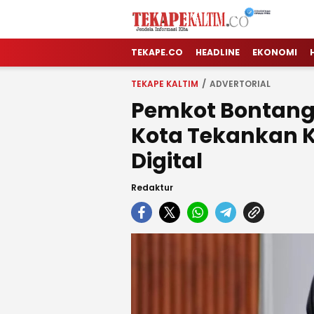
TEKAPE KALTIM
Jendela Informasi Kita
TEKAPE.CO
HEADLINE
EKONOMI
TEKAPE KALTIM
ADVERTORIAL
Pemkot Bontang 
Kota Tekankan K
Digital
Redaktur