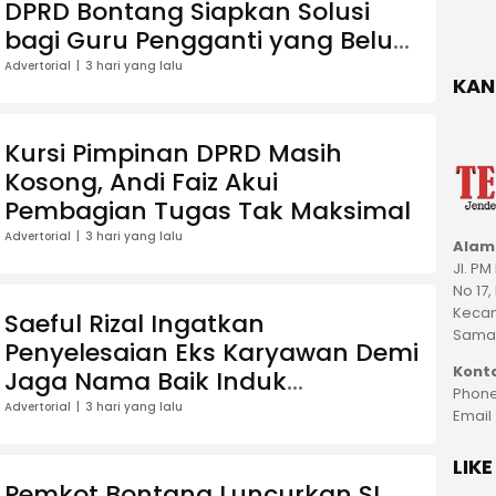
DPRD Bontang Siapkan Solusi
bagi Guru Pengganti yang Belum
Terdaftar Dapodik
Advertorial
3 hari yang lalu
KAN
Kursi Pimpinan DPRD Masih
Kosong, Andi Faiz Akui
Pembagian Tugas Tak Maksimal
Advertorial
3 hari yang lalu
Alam
Jl. P
No 17,
Kecam
Saeful Rizal Ingatkan
Samar
Penyelesaian Eks Karyawan Demi
Kont
Jaga Nama Baik Induk
Phone
Perusahaan
Advertorial
3 hari yang lalu
Email
LIK
Pemkot Bontang Luncurkan SI