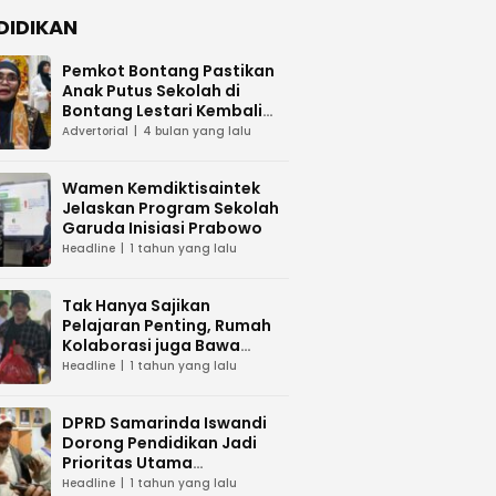
DIDIKAN
Pemkot Bontang Pastikan
Anak Putus Sekolah di
Bontang Lestari Kembali
Mengenyam Pendidikan
Advertorial
4 bulan yang lalu
Wamen Kemdiktisaintek
Jelaskan Program Sekolah
Garuda Inisiasi Prabowo
Headline
1 tahun yang lalu
Tak Hanya Sajikan
Pelajaran Penting, Rumah
Kolaborasi juga Bawa
Sembako ke Sekolah Alam
Headline
1 tahun yang lalu
Melawan
DPRD Samarinda Iswandi
Dorong Pendidikan Jadi
Prioritas Utama
Pemerintah
Headline
1 tahun yang lalu