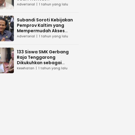
Pembangunan di Kaltim
Advertorial
1 tahun yang lalu
Subandi Soroti Kebijakan
Pemprov Kaltim yang
Mempermudah Akses
Layanan Kesehatan
Advertorial
1 tahun yang lalu
133 Siswa SMK Gerbang
Raja Tenggarong
Dikukuhkan sebagai
Asisten Tenaga Kesehatan
Kesehatan
1 tahun yang lalu