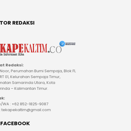
TOR REDAKSI
at Redaksi:
M Noor, Perumahan Bumi Sempaja, Blok FL
 RT 01, Kelurahan Sempaja Timur,
atan Samarinda Utara, Kota
inda – Kalimantan Timur.
ak:
/WA : +62 852-1825-9087
 : tekapekaltim@gmail.com
E FACEBOOK