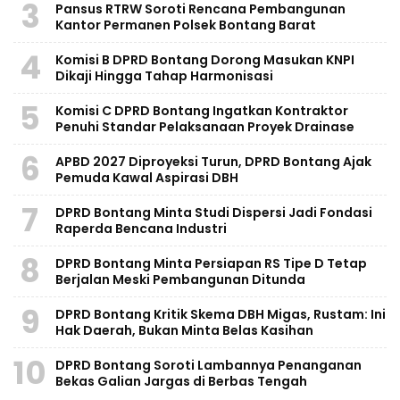
3
Pansus RTRW Soroti Rencana Pembangunan
Kantor Permanen Polsek Bontang Barat
4
Komisi B DPRD Bontang Dorong Masukan KNPI
Dikaji Hingga Tahap Harmonisasi
5
Komisi C DPRD Bontang Ingatkan Kontraktor
Penuhi Standar Pelaksanaan Proyek Drainase
6
APBD 2027 Diproyeksi Turun, DPRD Bontang Ajak
Pemuda Kawal Aspirasi DBH
7
DPRD Bontang Minta Studi Dispersi Jadi Fondasi
Raperda Bencana Industri
8
DPRD Bontang Minta Persiapan RS Tipe D Tetap
Berjalan Meski Pembangunan Ditunda
9
DPRD Bontang Kritik Skema DBH Migas, Rustam: Ini
Hak Daerah, Bukan Minta Belas Kasihan
10
DPRD Bontang Soroti Lambannya Penanganan
Bekas Galian Jargas di Berbas Tengah