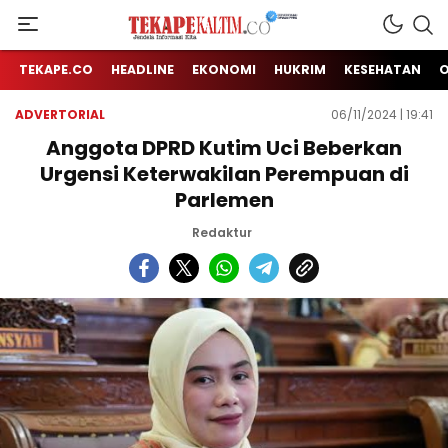
Jendela Informasi Kita
TEKAPE KALTIM
TEKAPE.CO
HEADLINE
EKONOMI
HUKRIM
KESEHATAN
ADVERTORIAL
06/11/2024 | 19:41
Anggota DPRD Kutim Uci Beberkan
Urgensi Keterwakilan Perempuan di
Parlemen
Redaktur