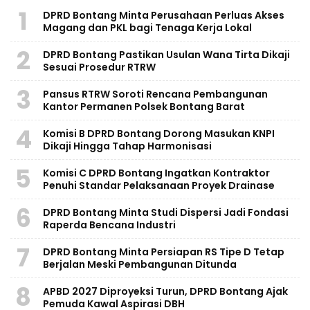
1
DPRD Bontang Minta Perusahaan Perluas Akses
Magang dan PKL bagi Tenaga Kerja Lokal
2
DPRD Bontang Pastikan Usulan Wana Tirta Dikaji
Sesuai Prosedur RTRW
3
Pansus RTRW Soroti Rencana Pembangunan
Kantor Permanen Polsek Bontang Barat
4
Komisi B DPRD Bontang Dorong Masukan KNPI
Dikaji Hingga Tahap Harmonisasi
5
Komisi C DPRD Bontang Ingatkan Kontraktor
Penuhi Standar Pelaksanaan Proyek Drainase
6
DPRD Bontang Minta Studi Dispersi Jadi Fondasi
Raperda Bencana Industri
7
DPRD Bontang Minta Persiapan RS Tipe D Tetap
Berjalan Meski Pembangunan Ditunda
8
APBD 2027 Diproyeksi Turun, DPRD Bontang Ajak
Pemuda Kawal Aspirasi DBH