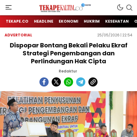
Jendela Informasi Kita
TEKAPE KALTIM
TEKAPE.CO
HEADLINE
EKONOMI
HUKRIM
KESEHATAN
ADVERTORIAL
25/05/2026 | 22:54
Dispopar Bontang Bekali Pelaku Ekraf
Strategi Pengembangan dan
Perlindungan Hak Cipta
Redaktur