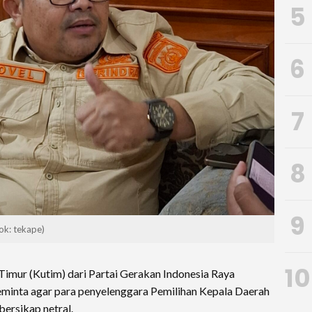
5
6
7
8
9
ok: tekape)
10
Timur (Kutim) dari Partai Gerakan Indonesia Raya
minta agar para penyelenggara Pemilihan Kepala Daerah
bersikap netral.