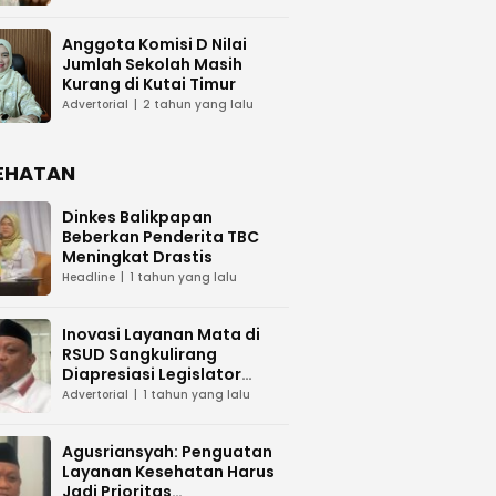
Anggota Komisi D Nilai
Jumlah Sekolah Masih
Kurang di Kutai Timur
Advertorial
2 tahun yang lalu
EHATAN
Dinkes Balikpapan
Beberkan Penderita TBC
Meningkat Drastis
Headline
1 tahun yang lalu
Inovasi Layanan Mata di
RSUD Sangkulirang
Diapresiasi Legislator
Kaltim
Advertorial
1 tahun yang lalu
Agusriansyah: Penguatan
Layanan Kesehatan Harus
Jadi Prioritas