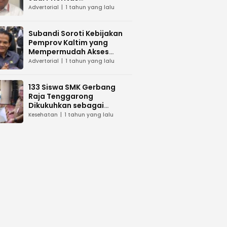
Pembangunan di Kaltim
Advertorial
1 tahun yang lalu
Subandi Soroti Kebijakan
Pemprov Kaltim yang
Mempermudah Akses
Layanan Kesehatan
Advertorial
1 tahun yang lalu
133 Siswa SMK Gerbang
Raja Tenggarong
Dikukuhkan sebagai
Asisten Tenaga Kesehatan
Kesehatan
1 tahun yang lalu