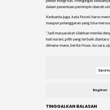
penuh integritas. Mengingat keduanya
dalam penentuan pemimpin daerah sel
Keduanta juga, kata Novel, harus me
maupun pelanggaran yang bisa merusa
“Jadi masyarakat silahkan menilai de
hati nurani, pilih yang terbaik dianta
dimana-mana, berita Hoax, isu sara, uj
Dprd k
Bagikan
TINGGALKAN BALASAN