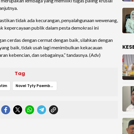
 merupakan lembaga yang memiliki tugas paling krusial
anjutnya.
mastikan tidak ada kecurangan, penyalahgunaan wewenang,
k kepercayaan publik dalam pesta demokrasi ini
ngan cerdas dengan cermat dengan baik, silahkan dengan
KES
ra yang baik, tidak usah lagi menimbulkan kekacauan
aran kebencian, dan sebagainya,” tandasnya. (Adv)
Tag
utim
Novel Tyty Paembonan