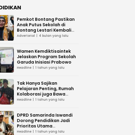
DIDIKAN
Pemkot Bontang Pastikan
Anak Putus Sekolah di
Bontang Lestari Kembali
Mengenyam Pendidikan
Advertorial
4 bulan yang lalu
Wamen Kemdiktisaintek
Jelaskan Program Sekolah
Garuda Inisiasi Prabowo
Headline
1 tahun yang lalu
Tak Hanya Sajikan
Pelajaran Penting, Rumah
Kolaborasi juga Bawa
Sembako ke Sekolah Alam
Headline
1 tahun yang lalu
Melawan
DPRD Samarinda Iswandi
Dorong Pendidikan Jadi
Prioritas Utama
Pemerintah
Headline
1 tahun yang lalu