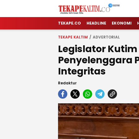
TEKAPE KALTIM
Jendela Informasi Kita
TEKAPE.CO
HEADLINE
EKONOMI
TEKAPE KALTIM
ADVERTORIAL
Legislator Kuti
Penyelenggara 
Integritas
Redaktur