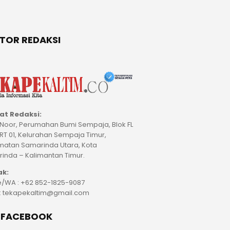
TOR REDAKSI
at Redaksi:
M Noor, Perumahan Bumi Sempaja, Blok FL
 RT 01, Kelurahan Sempaja Timur,
atan Samarinda Utara, Kota
inda – Kalimantan Timur.
ak:
/WA : +62 852-1825-9087
 : tekapekaltim@gmail.com
E FACEBOOK