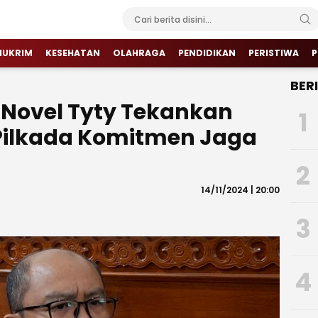
HUKRIM
KESEHATAN
OLAHRAGA
PENDIDIKAN
PERISTIWA
P
BER
m Novel Tyty Tekankan
1
Pilkada Komitmen Jaga
2
14/11/2024 | 20:00
3
4