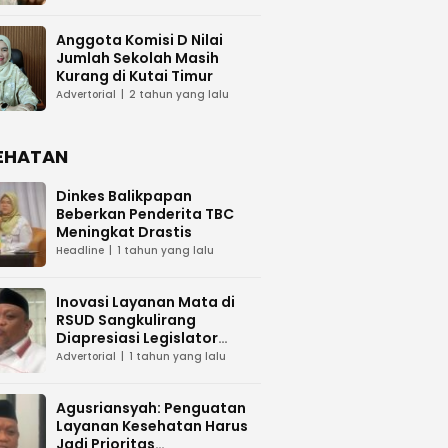
Anggota Komisi D Nilai
Jumlah Sekolah Masih
Kurang di Kutai Timur
Advertorial
2 tahun yang lalu
EHATAN
Dinkes Balikpapan
Beberkan Penderita TBC
Meningkat Drastis
Headline
1 tahun yang lalu
Inovasi Layanan Mata di
RSUD Sangkulirang
Diapresiasi Legislator
Kaltim
Advertorial
1 tahun yang lalu
Agusriansyah: Penguatan
Layanan Kesehatan Harus
Jadi Prioritas