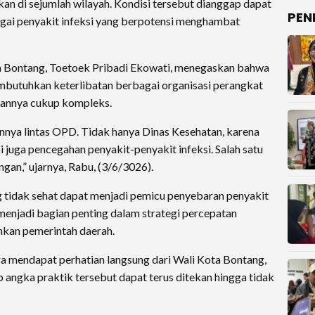
an di sejumlah wilayah. Kondisi tersebut dianggap dapat
PEN
gai penyakit infeksi yang berpotensi menghambat
a Bontang, Toetoek Pribadi Ekowati, menegaskan bahwa
butuhkan keterlibatan berbagai organisasi perangkat
hannya cukup kompleks.
annya lintas OPD. Tidak hanya Dinas Kesehatan, karena
i juga pencegahan penyakit-penyakit infeksi. Salah satu
an,” ujarnya, Rabu, (3/6/3026).
 tidak sehat dapat menjadi pemicu penyebaran penyakit
i menjadi bagian penting dalam strategi percepatan
ankan pemerintah daerah.
a mendapat perhatian langsung dari Wali Kota Bontang,
 angka praktik tersebut dapat terus ditekan hingga tidak