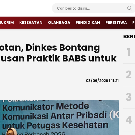
HUKRIM
KESEHATAN
OLAHRAGA
PENDIDIKAN
PERISTIWA
P
BER
rotan, Dinkes Bontang
1
usan Praktik BABS untuk
2
03/06/2026 | 11:21
3
4