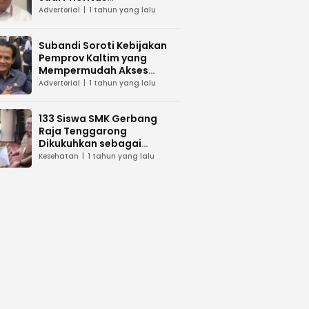
Pembangunan di Kaltim
Advertorial
1 tahun yang lalu
Subandi Soroti Kebijakan
Pemprov Kaltim yang
Mempermudah Akses
Layanan Kesehatan
Advertorial
1 tahun yang lalu
133 Siswa SMK Gerbang
Raja Tenggarong
Dikukuhkan sebagai
Asisten Tenaga Kesehatan
Kesehatan
1 tahun yang lalu