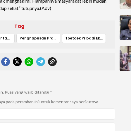
tidak menghakimi. Harapannya masyarakat lebih mudah
up sehat,” tutupnya.(Adv)
Tag
Diskominfo Bontang
Penghapusan Praktik BABS
Toetoek Pribadi Ekowati
an.
Ruas yang wajib ditandai
*
aya pada peramban ini untuk komentar saya berikutnya.