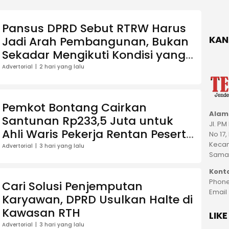
Pansus DPRD Sebut RTRW Harus
KAN
Jadi Arah Pembangunan, Bukan
Sekadar Mengikuti Kondisi yang
Sudah Ada
Advertorial
2 hari yang lalu
Pemkot Bontang Cairkan
Alam
Santunan Rp233,5 Juta untuk
Jl. P
Ahli Waris Pekerja Rentan Peserta
No 17,
BPJS Ketenagakerjaan
Kecam
Advertorial
3 hari yang lalu
Samar
Kont
Phone
Cari Solusi Penjemputan
Email
Karyawan, DPRD Usulkan Halte di
Kawasan RTH
LIK
Advertorial
3 hari yang lalu