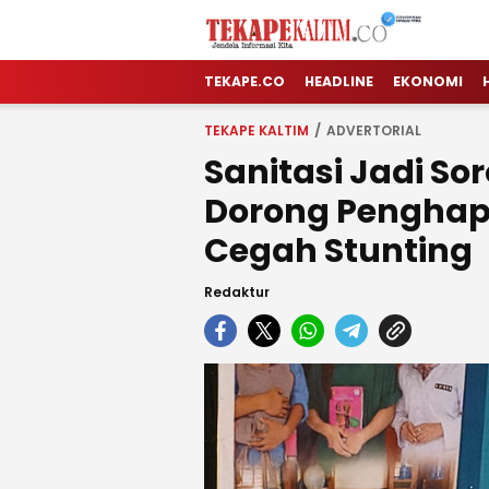
TEKAPE KALTIM
Jendela Informasi Kita
TEKAPE.CO
HEADLINE
EKONOMI
TEKAPE KALTIM
ADVERTORIAL
Sanitasi Jadi So
Dorong Penghap
Cegah Stunting
Redaktur