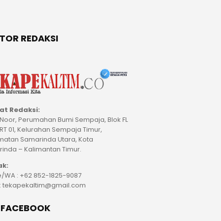
TOR REDAKSI
at Redaksi:
M Noor, Perumahan Bumi Sempaja, Blok FL
 RT 01, Kelurahan Sempaja Timur,
atan Samarinda Utara, Kota
inda – Kalimantan Timur.
ak:
/WA : +62 852-1825-9087
 : tekapekaltim@gmail.com
E FACEBOOK