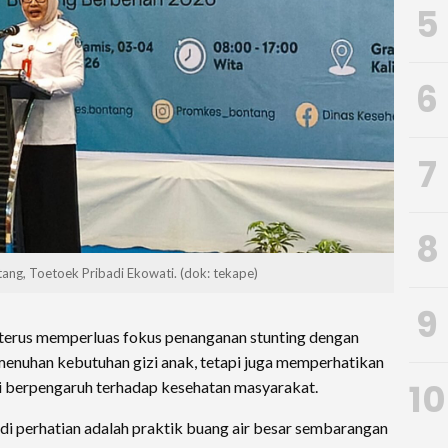
5
6
7
8
ang, Toetoek Pribadi Ekowati. (dok: tekape)
9
terus memperluas fokus penanganan stunting dengan
enuhan kebutuhan gizi anak, tetapi juga memperhatikan
10
lai berpengaruh terhadap kesehatan masyarakat.
adi perhatian adalah praktik buang air besar sembarangan