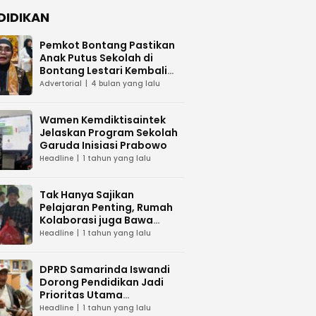
DIDIKAN
Pemkot Bontang Pastikan
Anak Putus Sekolah di
Bontang Lestari Kembali
Mengenyam Pendidikan
Advertorial
4 bulan yang lalu
Wamen Kemdiktisaintek
Jelaskan Program Sekolah
Garuda Inisiasi Prabowo
Headline
1 tahun yang lalu
Tak Hanya Sajikan
Pelajaran Penting, Rumah
Kolaborasi juga Bawa
Sembako ke Sekolah Alam
Headline
1 tahun yang lalu
Melawan
DPRD Samarinda Iswandi
Dorong Pendidikan Jadi
Prioritas Utama
Pemerintah
Headline
1 tahun yang lalu