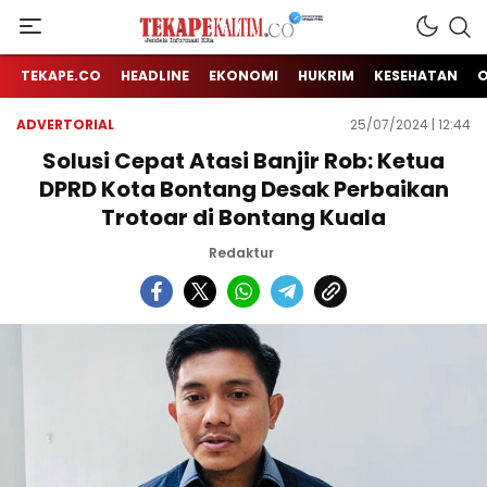
Jendela Informasi Kita
TEKAPE KALTIM
TEKAPE.CO
HEADLINE
EKONOMI
HUKRIM
KESEHATAN
ADVERTORIAL
25/07/2024 | 12:44
Solusi Cepat Atasi Banjir Rob: Ketua
DPRD Kota Bontang Desak Perbaikan
Trotoar di Bontang Kuala
Redaktur