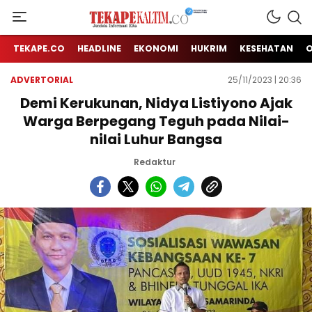
Jendela Informasi Kita
TEKAPE KALTIM
TEKAPE.CO
HEADLINE
EKONOMI
HUKRIM
KESEHATAN
ADVERTORIAL
25/11/2023 | 20:36
Demi Kerukunan, Nidya Listiyono Ajak
Warga Berpegang Teguh pada Nilai-
nilai Luhur Bangsa
Redaktur