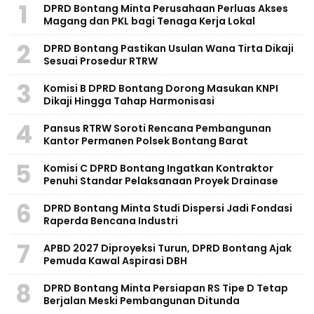
1
DPRD Bontang Minta Perusahaan Perluas Akses
Magang dan PKL bagi Tenaga Kerja Lokal
2
DPRD Bontang Pastikan Usulan Wana Tirta Dikaji
Sesuai Prosedur RTRW
3
Komisi B DPRD Bontang Dorong Masukan KNPI
Dikaji Hingga Tahap Harmonisasi
4
Pansus RTRW Soroti Rencana Pembangunan
Kantor Permanen Polsek Bontang Barat
5
Komisi C DPRD Bontang Ingatkan Kontraktor
Penuhi Standar Pelaksanaan Proyek Drainase
6
DPRD Bontang Minta Studi Dispersi Jadi Fondasi
Raperda Bencana Industri
7
APBD 2027 Diproyeksi Turun, DPRD Bontang Ajak
Pemuda Kawal Aspirasi DBH
8
DPRD Bontang Minta Persiapan RS Tipe D Tetap
Berjalan Meski Pembangunan Ditunda