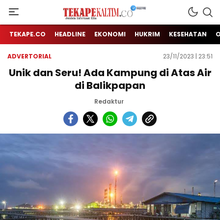
Jendela Informasi Kita
TEKAPE KALTIM
TEKAPE.CO
HEADLINE
EKONOMI
HUKRIM
KESEHATAN
ADVERTORIAL
23/11/2023 | 23:51
Unik dan Seru! Ada Kampung di Atas Air
di Balikpapan
Redaktur