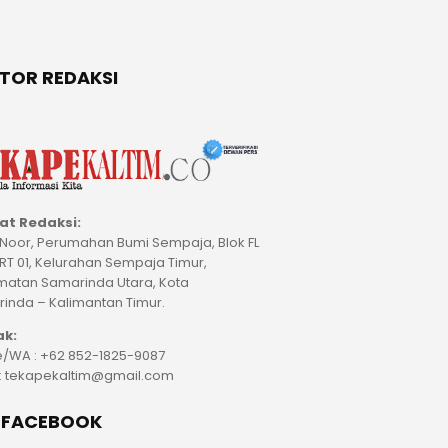
TOR REDAKSI
at Redaksi:
M Noor, Perumahan Bumi Sempaja, Blok FL
 RT 01, Kelurahan Sempaja Timur,
atan Samarinda Utara, Kota
inda – Kalimantan Timur.
ak:
/WA : +62 852-1825-9087
 : tekapekaltim@gmail.com
E FACEBOOK