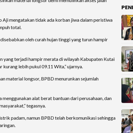
hkan material longsor demi memulihkan akses jalan
PEN
 Aji mengatakan tidak ada korban jiwa dalam peristiwa
mpuh total.
disebabkan oleh curah hujan tinggi yang turun hampir
gin yang terjadi hampir merata di wilayah Kabupaten Kutai
r kurang lebih pukul 09.11 Wita,” ujarnya.
han material longsor, BPBD menurunkan sejumlah
a menggunakan alat berat bantuan dari perusahaan, dan
masyarakat,” tegasnya.
s listrik padam, namun BPBD telah berkomunikasi sehingga
ringan.