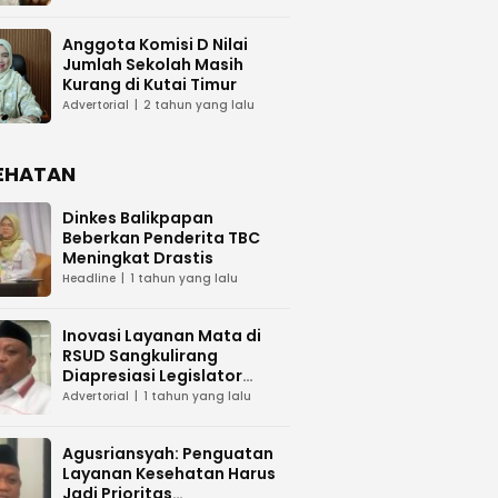
Anggota Komisi D Nilai
Jumlah Sekolah Masih
Kurang di Kutai Timur
Advertorial
2 tahun yang lalu
EHATAN
Dinkes Balikpapan
Beberkan Penderita TBC
Meningkat Drastis
Headline
1 tahun yang lalu
Inovasi Layanan Mata di
RSUD Sangkulirang
Diapresiasi Legislator
Kaltim
Advertorial
1 tahun yang lalu
Agusriansyah: Penguatan
Layanan Kesehatan Harus
Jadi Prioritas