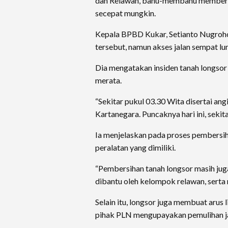
dan Relawan, bahu-membahu membersi
secepat mungkin.
Kepala BPBD Kukar, Setianto Nugroho
tersebut, namun akses jalan sempat lu
Dia mengatakan insiden tanah longsor 
merata.
“Sekitar pukul 03.30 Wita disertai an
Kartanegara. Puncaknya hari ini, sekita
Ia menjelaskan pada proses pembersi
peralatan yang dimiliki.
“Pembersihan tanah longsor masih jug
dibantu oleh kelompok relawan, serta 
Selain itu, longsor juga membuat aru
pihak PLN mengupayakan pemulihan ja