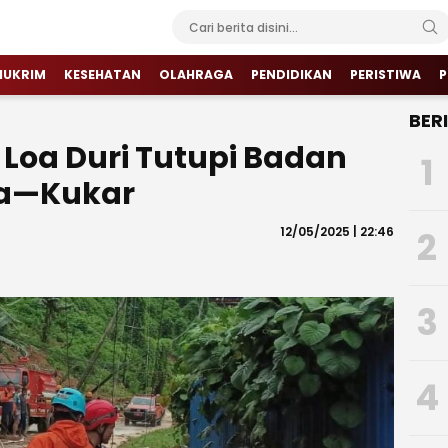
HUKRIM
KESEHATAN
OLAHRAGA
PENDIDIKAN
PERISTIWA
P
BER
Loa Duri Tutupi Badan
1
da—Kukar
12/05/2025 | 22:46
2
3
4