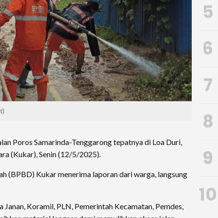
5
6
7
t)
8
lan Poros Samarinda-Tenggarong tepatnya di Loa Duri,
9
ra (Kukar), Senin (12/5/2025).
h (BPBD) Kukar menerima laporan dari warga, langsung
10
a Janan, Koramil, PLN, Pemerintah Kecamatan, Pemdes,