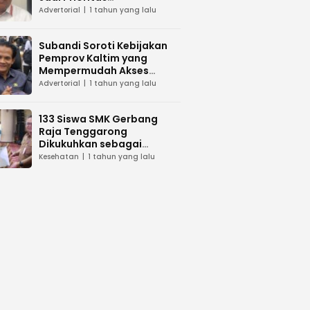
Pembangunan di Kaltim
Advertorial
1 tahun yang lalu
Subandi Soroti Kebijakan
Pemprov Kaltim yang
Mempermudah Akses
Layanan Kesehatan
Advertorial
1 tahun yang lalu
133 Siswa SMK Gerbang
Raja Tenggarong
Dikukuhkan sebagai
Asisten Tenaga Kesehatan
Kesehatan
1 tahun yang lalu