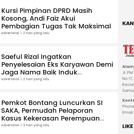
Kursi Pimpinan DPRD Masih
Kosong, Andi Faiz Akui
KAN
Pembagian Tugas Tak Maksimal
Advertorial
2 hari yang lalu
Saeful Rizal Ingatkan
Penyelesaian Eks Karyawan Demi
Alam
Jaga Nama Baik Induk
Jl. P
Perusahaan
No 17,
Advertorial
2 hari yang lalu
Kecam
Samar
Kont
Pemkot Bontang Luncurkan SI
Phone
SAKA, Permudah Pelaporan
Email
Kasus Kekerasan Perempuan
dan Anak
LIK
Advertorial
3 hari yang lalu