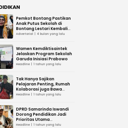
DIDIKAN
Pemkot Bontang Pastikan
Anak Putus Sekolah di
Bontang Lestari Kembali
Mengenyam Pendidikan
Advertorial
4 bulan yang lalu
Wamen Kemdiktisaintek
Jelaskan Program Sekolah
Garuda Inisiasi Prabowo
Headline
1 tahun yang lalu
Tak Hanya Sajikan
Pelajaran Penting, Rumah
Kolaborasi juga Bawa
Sembako ke Sekolah Alam
Headline
1 tahun yang lalu
Melawan
DPRD Samarinda Iswandi
Dorong Pendidikan Jadi
Prioritas Utama
Pemerintah
Headline
1 tahun yang lalu